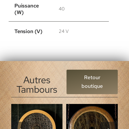
Puissance
40
(W)
Tension (V)
24 V
Autres
Retour
boutique
Tambours