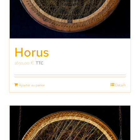
Horus
2650,00
€
TTC
Ajouter au panier
Details