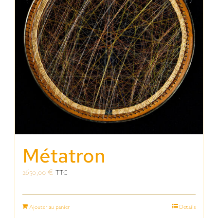
Métatron
2650,00
€
TTC
Ajouter au panier
Details