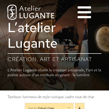
Skip
to
content
Togg
Togg
L’atelier
Tambours Lumière
Tambours Lumière
Navi
Navi
Lugante
Atelier Lugante
Atelier Lugante
CRÉATION, ART ET ARTISANAT
Galerie
Galerie
L’Atelier Lugante réunit la création artisanale, l’art et la
poésie autour d’un medium exigeant : la lumière.
Boutique
Boutique
Tambour lumineux de style rustique, cadre roue de char
Mutagrammes
Mutagrammes
Sort by
Default Order