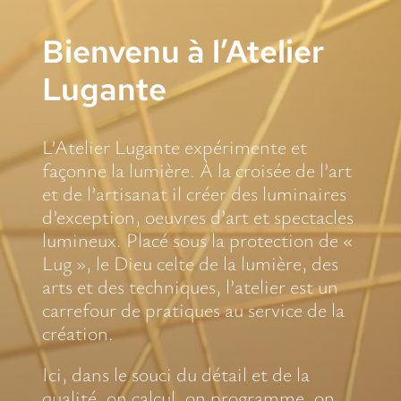
Actu/Spectacles
Actu/Spectacles
Bienvenu à l’Atelier
Lugante
L’Atelier Lugante expérimente et
façonne la lumière. À la croisée de l’art
et de l’artisanat il créer des luminaires
d’exception, oeuvres d’art et spectacles
lumineux. Placé sous la protection de «
Lug », le Dieu celte de la lumière, des
arts et des techniques, l’atelier est un
carrefour de pratiques au service de la
création.
Ici, dans le souci du détail et de la
qualité, on calcul, on programme, on