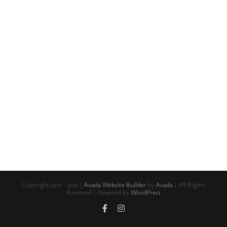
Copyright 2012 - 2025 |
Avada Website Builder
by
Avada
| All Rights
Reserved | Powered by
WordPress
Facebook
Instagram